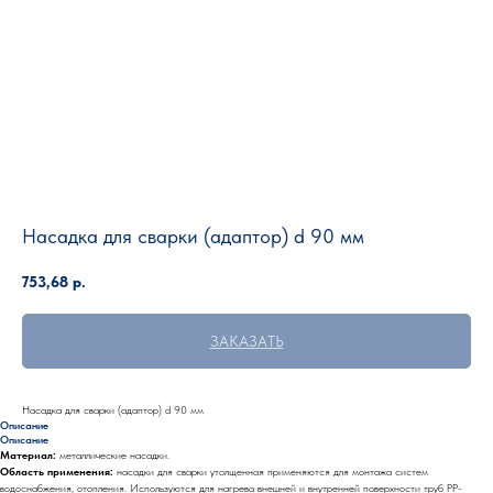
Насадка для сварки (адаптор) d 90 мм
753,68
р.
ЗАКАЗАТЬ
Насадка для сварки (адаптор) d 90 мм
Описание
Описание
Материал:
металлические насадки.
Область применения:
насадки для сварки утолщенная применяются для монтажа систем
водоснабжения, отопления. Используются для нагрева внешней и внутренней поверхности труб PP-