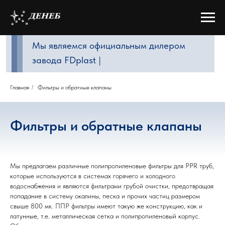
Мы являемся официальным дилером
завода FDplast
|
Главная
/
Фильтры и обратные клапаны
Фильтры и обратные клапаны
Мы предлагаем различные полипропиленовые фильтры для PPR труб,
которые используются в системах горячего и холодного
водоснабжения и являются фильтрами грубой очистки, предотвращая
попадание в систему окалины, песка и прочих частиц размером
свыше 800 мк. ППР фильтры имеют такую же конструкцию, как и
латунные, т.е. металлическая сетка и полипропиленовый корпус.