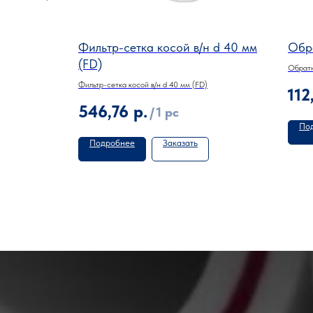
 мм
Фильтр-сетка косой в/н d 40 мм
Обр
(FD)
Обратн
Фильтр-сетка косой в/н d 40 мм (FD)
112
546,76
р.
/
1 pc
По
Подробнее
Заказать