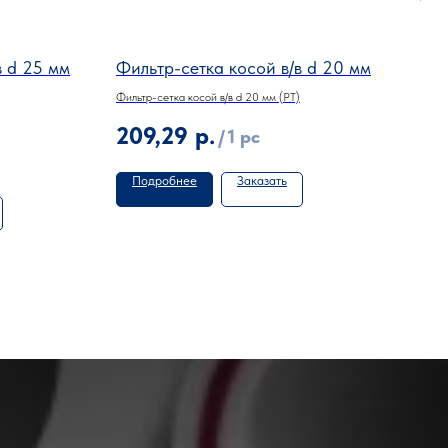
в d 25 мм
Фильтр-сетка косой в/в d 20 мм
Обр
Фильтр-сетка косой в/в d 20 мм (PT)
Обрат
209,29
р.
24
/
1 pc
Подробнее
Заказать
По