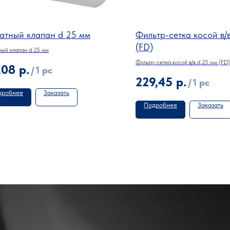
атный клапан d 25 мм
Фильтр-сетка косой в/
(FD)
ый клапан d 25 мм
Фильтр-сетка косой в/в d 25 мм (FD)
,08
р.
/
1 pc
229,45
р.
/
1 pc
дробнее
Заказать
Подробнее
Заказать