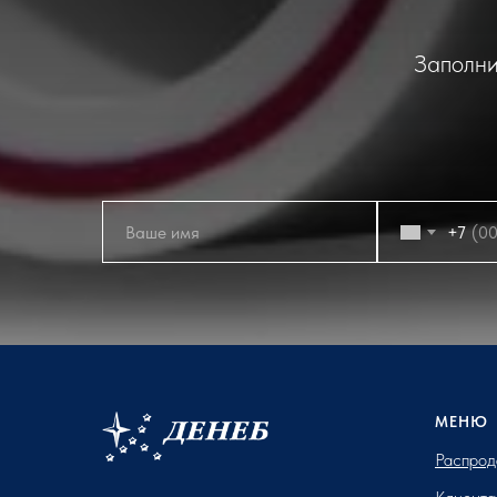
Заполни
+7
МЕНЮ
Распрод