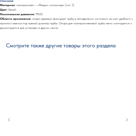
Описание
Материал:
полипропилен – «Рандом сополимер» (тип 3).
Цвет:
белый.
Номинальное давление:
PN25.
Область применения:
опора идеально фиксирует трубу в неподвижном состоянии за счет удобного и
прочного зажима под нужный диаметр трубы. Опора для полипропиленовой трубы легко монтируется и
демонтируется для установки в другом месте.
Смотрите также другие товары этого раздела