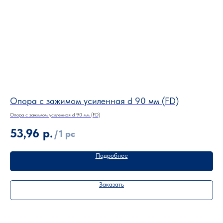
Опора с зажимом усиленная d 90 мм (FD)
Оп
Опора с зажимом усиленная d 90 мм (FD)
Опор
53,96
р.
6
/
1 pc
Подробнее
Заказать