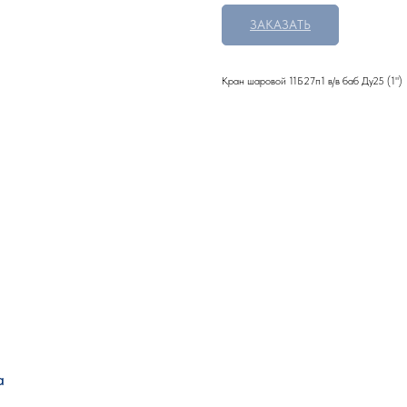
ЗАКАЗАТЬ
Кран шаровой 11Б27п1 в/в баб Ду25 (1")
а