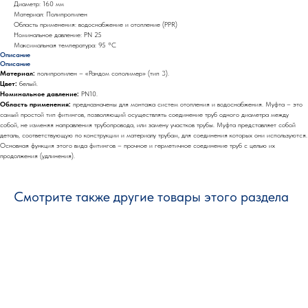
Диаметр: 160 мм
Материал: Полипропилен
Область применения: водоснабжение и отопление (PPR)
Номинальное давление: PN 25
Максимальная температура: 95 °С
Описание
Описание
Материал:
полипропилен – «Рандом сополимер» (тип 3).
Цвет:
белый.
Номинальное давление:
PN10.
Область применения:
предназначены для монтажа систем отопления и водоснабжения. Муфта – это
самый простой тип фитингов, позволяющий осуществлять соединение труб одного диаметра между
собой, не изменяя направления трубопровода, или замену участков трубы. Муфта представляет собой
деталь, соответствующую по конструкции и материалу трубам, для соединения которых они используются.
Основная функция этого вида фитингов – прочное и герметичное соединение труб с целью их
продолжения (удлинения).
Смотрите также другие товары этого раздела