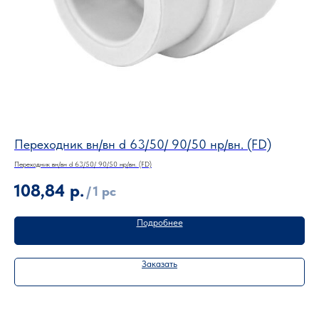
Переходник вн/вн d 63/50/ 90/50 нр/вн. (FD)
Пе
Переходник вн/вн d 63/50/ 90/50 нр/вн. (FD)
Пере
108,84
р.
1
/
1 pc
Подробнее
Заказать