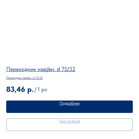
Переходник нар/вн. d 75/32
Пе
Переходник нар/вн. d 75/32
Пере
83,46
р.
2
/
1 pc
Подробнее
Out of stock