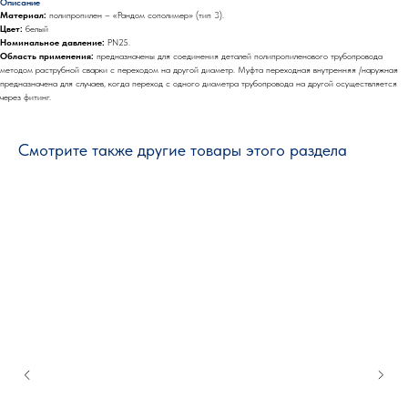
Описание
Материал:
полипропилен – «Рандом сополимер» (тип 3).
Цвет:
белый
Номинальное давление:
PN25.
Область применения:
предназначены для соединения деталей полипропиленового трубопровода
методом раструбной сварки с переходом на другой диаметр. Муфта переходная внутренняя /наружная
предназначена для случаев, когда переход с одного диаметра трубопровода на другой осуществляется
через фитинг.
Смотрите также другие товары этого раздела