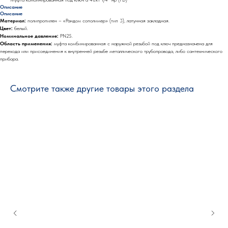
Описание
Описание
Материал:
полипропилен – «Рандом сополимер» (тип 3), латунная закладная.
Цвет:
белый.
Номинальное давление:
PN25.
Область применения:
муфта комбинированная с наружной резьбой под ключ предназначена для
перехода или присоединения к внутренней резьбе металлического трубопровода, либо сантехнического
прибора.
Смотрите также другие товары этого раздела