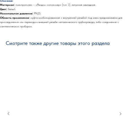
Описание
Материал:
полипропилен – «Рандом сополимер» (тип 3), латунная закладная.
Цвет:
белый.
Номинальное давление:
PN25.
Область применения:
муфта комбинированная с внутренней резьбой под ключ предназначена для
присоединения или перехода к внешней резьбе металлического трубопровода, либо соединение с
сантехническим прибором.
Смотрите также другие товары этого раздела