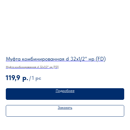
Муфта комбинированная d 32х1/2" нр (FD)
Му
Муфта комбинированная d 32х1/2" нр (FD)
Муфт
119,9
р.
7
/
1 pc
Подробнее
Заказать