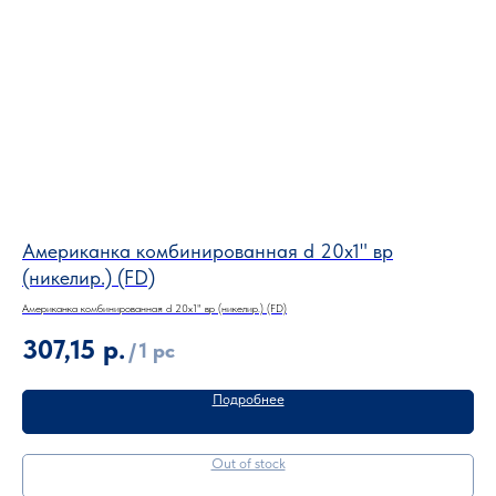
Американка комбинированная d 20х1" вр
Ам
(никелир.) (FD)
(н
Американка комбинированная d 20х1" вр (никелир.) (FD)
Амер
307,15
р.
3
/
1 pc
Подробнее
Out of stock