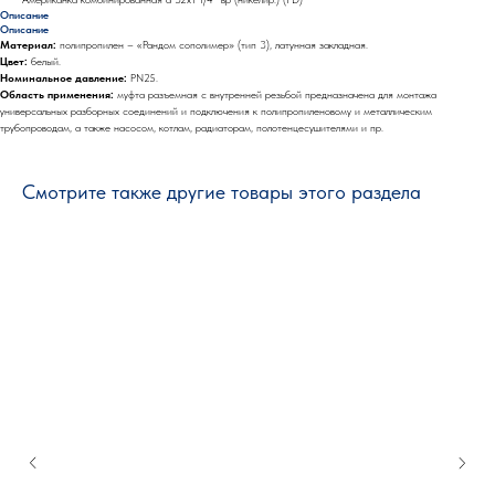
Описание
Описание
Материал:
полипропилен – «Рандом сополимер» (тип 3), латунная закладная.
Цвет:
белый.
Номинальное давление:
PN25.
Область применения:
муфта разъемная с внутренней резьбой предназначена для монтажа
универсальных разборных соединений и подключения к полипропиленовому и металлическим
трубопроводам, а также насосом, котлам, радиаторам, полотенцесушителями и пр.
Смотрите также другие товары этого раздела