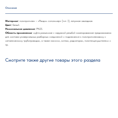
Описание
Материал:
полипропилен – «Рандом сополимер» (тип 3), латунная закладная.
Цвет:
белый.
Номинальное давление:
PN25.
Область применения:
муфта разъемная с наружной резьбой никелированная предназначена
для монтажа универсальных разборных соединений и подключения к полипропиленовому и
металлическому трубопроводам, а также насосом, котлам, радиаторам, полотенцесушителями и
пр.
Смотрите также другие товары этого раздела