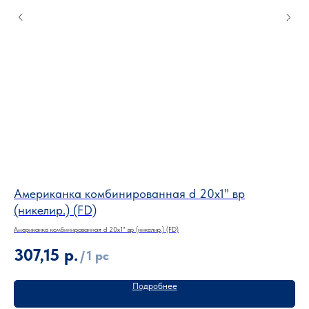
Американка комбинированная d 20х1" вр
Ам
(никелир.) (FD)
(н
Американка комбинированная d 20х1" вр (никелир.) (FD)
Амер
307,15
р.
4
/
1 pc
Подробнее