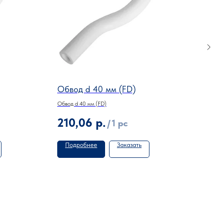
Обвод d 40 мм (FD)
Обв
Обвод d 40 мм (FD)
Обвод
210,06
р.
11
/
1 pc
Подробнее
Заказать
По