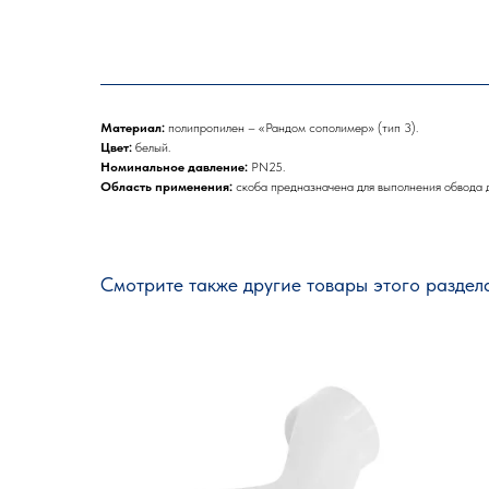
Материал:
полипропилен – «Рандом сополимер» (тип 3).
Цвет:
белый.
Номинальное давление:
PN25.
Область применения:
скоба предназначена для выполнения обвода д
Смотрите также другие товары этого раздел