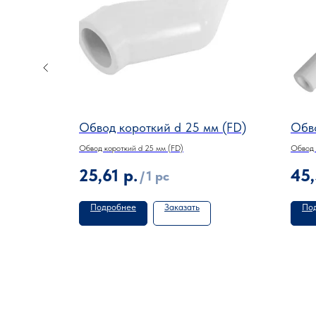
Обвод короткий d 25 мм (FD)
Обво
Обвод короткий d 25 мм (FD)
Обвод 
25,61
р.
45
/
1 pc
Подробнее
Заказать
По