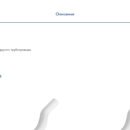
Описание
ругого трубопровода.
а