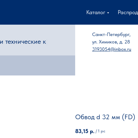
Каталог
Распро
Санкт-Петербург,
и т
|
ул. Химиков, д. 28
3193054@inbox.ru
Обвод d 32 мм (FD)
83,15
р.
/
1 pc