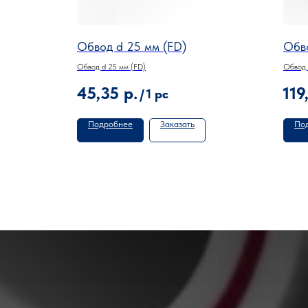
м (FD)
Обвод d 25 мм (FD)
Обво
Обвод d 25 мм (FD)
Обвод 
45,35
р.
119
/
1 pc
Подробнее
Заказать
По