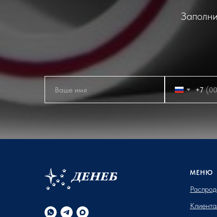
Заполни
+7
МЕНЮ
Распрод
Клиента