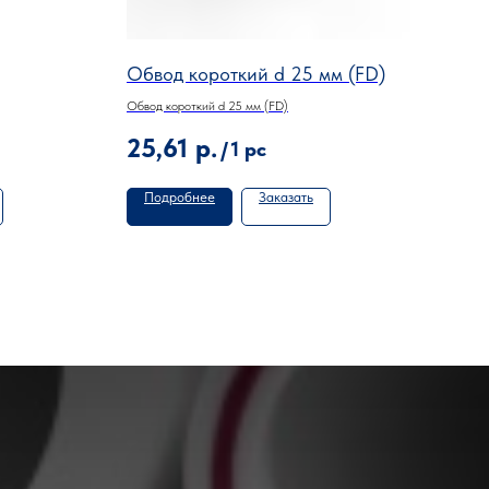
Обвод короткий d 25 мм (FD)
Обв
Обвод короткий d 25 мм (FD)
Обвод 
25,61
р.
11,
/
1 pc
Подробнее
Заказать
По