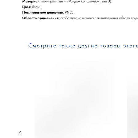
Материал:
полипропилен – «Рандом сополимер» (тип 3).
Цвет:
белый.
Номинальное давление:
PN25.
Область применения:
скоба предназначена для выполнения обвода друг
Смотрите также другие товары этог