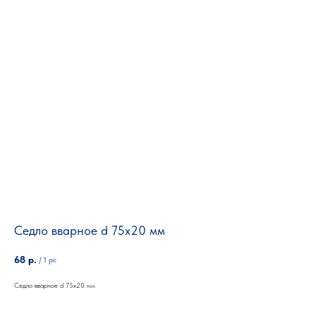
Седло вварное d 75х20 мм
68
р.
/
1 pc
Седло вварное d 75х20 мм