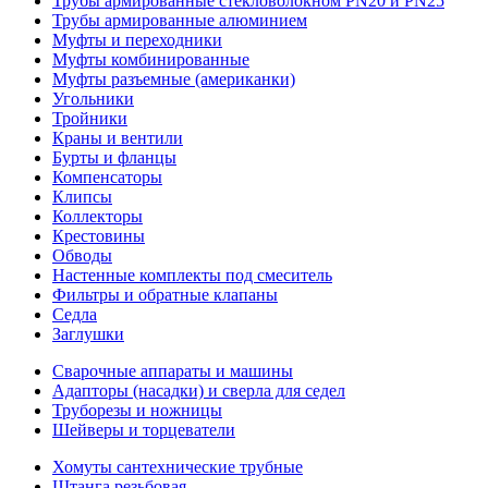
Трубы армированные стекловолокном PN20 и PN25
Трубы армированные алюминием
Муфты и переходники
Муфты комбинированные
Муфты разъемные (американки)
Угольники
Тройники
Краны и вентили
Бурты и фланцы
Компенсаторы
Клипсы
Коллекторы
Крестовины
Обводы
Настенные комплекты под смеситель
Фильтры и обратные клапаны
Седла
Заглушки
Сварочные аппараты и машины
Адапторы (насадки) и сверла для седел
Труборезы и ножницы
Шейверы и торцеватели
Хомуты сантехнические трубные
Штанга резьбовая