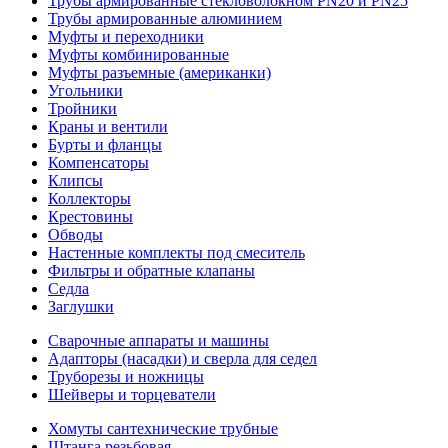
Трубы армированные стекловолокном PN20 и PN25
Трубы армированные алюминием
Муфты и переходники
Муфты комбинированные
Муфты разъемные (американки)
Угольники
Тройники
Краны и вентили
Бурты и фланцы
Компенсаторы
Клипсы
Коллекторы
Крестовины
Обводы
Настенные комплекты под смеситель
Фильтры и обратные клапаны
Седла
Заглушки
Сварочные аппараты и машины
Адапторы (насадки) и сверла для седел
Труборезы и ножницы
Шейверы и торцеватели
Хомуты сантехнические трубные
Штанга резьбовая