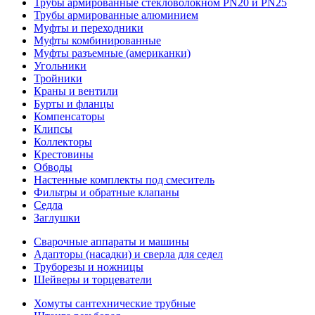
Трубы армированные стекловолокном PN20 и PN25
Трубы армированные алюминием
Муфты и переходники
Муфты комбинированные
Муфты разъемные (американки)
Угольники
Тройники
Краны и вентили
Бурты и фланцы
Компенсаторы
Клипсы
Коллекторы
Крестовины
Обводы
Настенные комплекты под смеситель
Фильтры и обратные клапаны
Седла
Заглушки
Сварочные аппараты и машины
Адапторы (насадки) и сверла для седел
Труборезы и ножницы
Шейверы и торцеватели
Хомуты сантехнические трубные