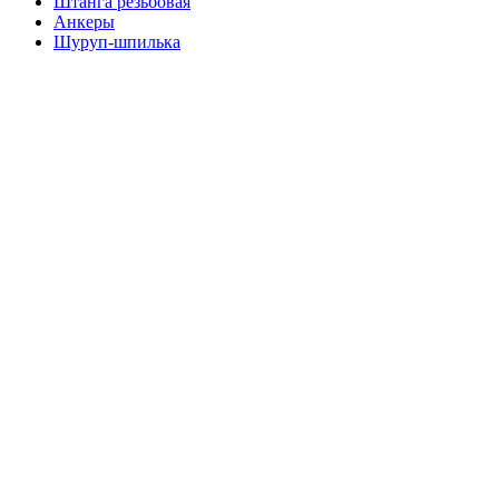
Штанга резьбовая
Анкеры
Шуруп-шпилька