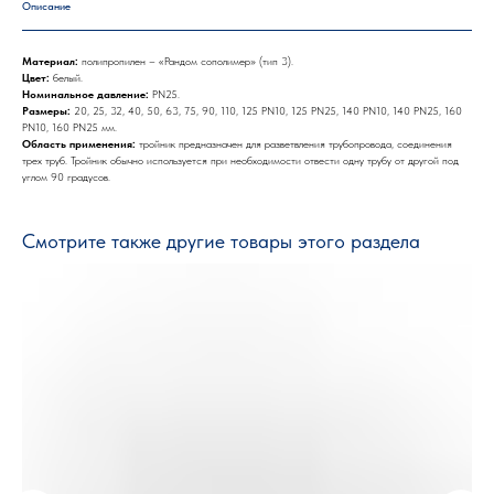
Описание
Материал:
полипропилен – «Рандом сополимер» (тип 3).
Цвет:
белый.
Номинальное давление:
PN25.
Размеры:
20, 25, 32, 40, 50, 63, 75, 90, 110, 125 PN10, 125 PN25, 140 PN10, 140 PN25, 160
PN10, 160 PN25 мм.
Область применения:
тройник предназначен для разветвления трубопровода, соединения
трех труб. Тройник обычно используется при необходимости отвести одну трубу от другой под
углом 90 градусов.
Смотрите также другие товары этого раздела