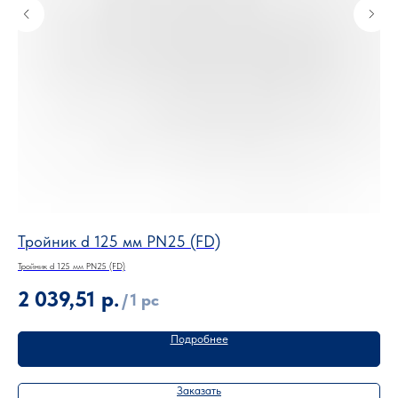
Тройник d 125 мм PN25 (FD)
Уг
Тройник d 125 мм PN25 (FD)
Угло
2 039,51
р.
9
/
1 pc
Подробнее
Заказать