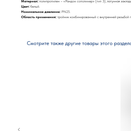
Материал:
полипропилен – «Рандом сополимер» (тип 3), латунная заклад
Цвет:
белый.
Номинальное давление:
PN25.
Область применения:
тройник комбинированный с внутренней резьбой п
Смотрите также другие товары этого раздел