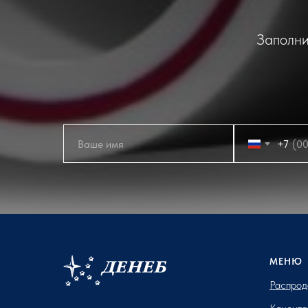
Заполни
+7
МЕНЮ
Распрод