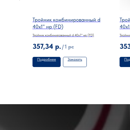
ный d
Тройник комбинированный d
Тро
40х1" нр (FD)
40х1
 (FD)
Тройник комбинированный d 40х1" нр (FD)
Тройни
357,34
р.
35
/
1 pc
Подробнее
Заказать
По