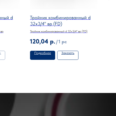
нный d
Тройник комбинированный d
Тро
32х3/4" вр (FD)
32х
 вр
Тройник комбинированный d 32х3/4" вр (FD)
Тройн
120,04
р.
12
/
1 pc
k
Подробнее
Заказать
По