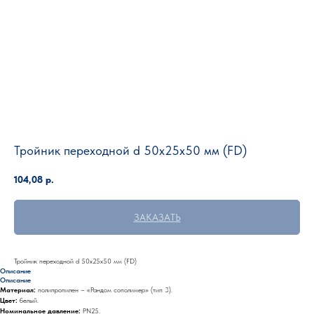
Тройник переходной d 50х25х50 мм (FD)
104,08
р.
ЗАКАЗАТЬ
Тройник переходной d 50х25х50 мм (FD)
Описание
Описание
Материал:
полипропилен – «Рандом сополимер» (тип 3).
Цвет:
белый.
Номинальное давление:
PN25.