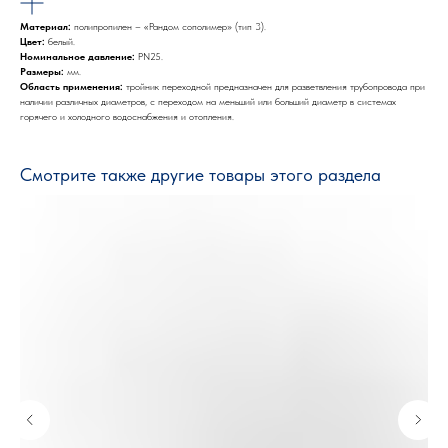
Материал:
полипропилен – «Рандом сополимер» (тип 3).
Цвет:
белый.
Номинальное давление:
PN25.
Размеры:
мм.
Область применения:
тройник переходной предназначен для разветвления трубопровода при
наличии различных диаметров, с переходом на меньший или больший диаметр в системах
горячего и холодного водоснабжения и отопления.
Смотрите также другие товары этого раздела