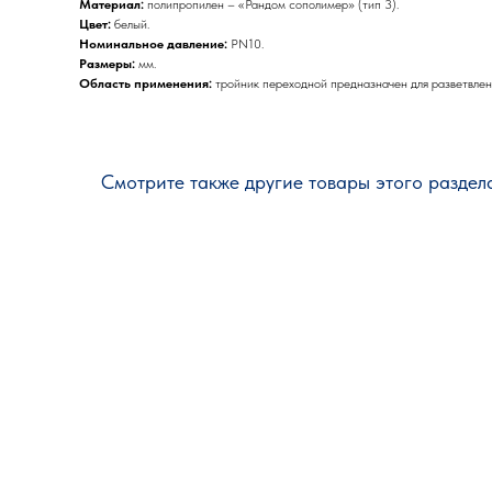
Материал:
полипропилен – «Рандом сополимер» (тип 3).
Цвет:
белый.
Номинальное давление:
PN10.
Размеры:
мм.
Область применения:
тройник переходной предназначен для разветвлени
Смотрите также другие товары этого раздел