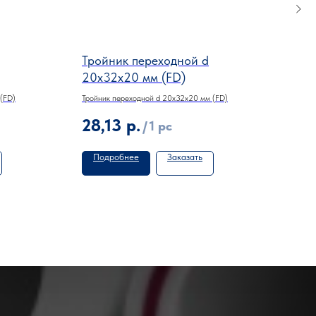
Тройник переходной d
Тро
20х32х20 мм (FD)
32х
(FD)
Тройник переходной d 20х32х20 мм (FD)
Тройн
28,13
р.
75
/
1 pc
Подробнее
Заказать
По