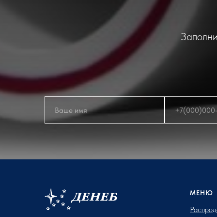
Заполни
МЕНЮ
Распрод