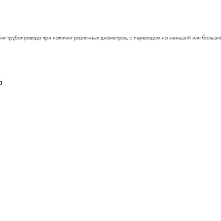
я трубопровода при наличии различных диаметров, с переходом на меньший или больший
а