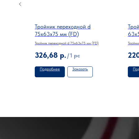
Тройник переходной d
Трой
(FD)
75х63х75 мм (FD)
63х
м PN 25 (FD)
Тройник переходной d 75х63х75 мм (FD)
Тройни
326,68
р.
22
/
1 pc
Подробнее
Заказать
По