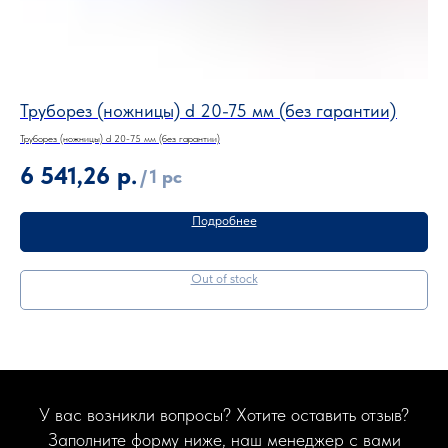
Труборез (ножницы) d 20-75 мм (без гарантии)
Тр
Труборез (ножницы) d 20-75 мм (без гарантии)
Труб
6 541,26
р.
8
/
1 pc
Подробнее
Out of stock
У вас возникли вопросы? Хотите оставить отзыв?
Заполните форму ниже, наш менеджер с вами