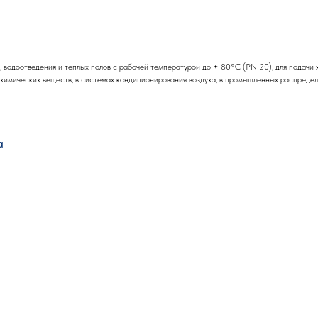
водоотведения и теплых полов с рабочей температурой до + 80°С (PN 20), для подачи 
 химических веществ, в системах кондиционирования воздуха, в промышленных распредел
а