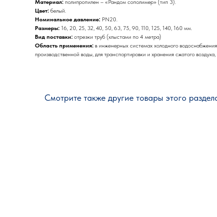
Материал:
полипропилен – «Рандом сополимер» (тип 3).
Цвет:
белый.
Номинальное давление:
PN20.
Размеры:
16, 20, 25, 32, 40, 50, 63, 75, 90, 110, 125, 140, 160 мм.
Вид поставки:
отрезки труб (хлыстами по 4 метра)
Область применения:
в инженерных системах холодного водоснабжения, 
производственной воды, для транспортировки и хранения сжатого воздуха,
Смотрите также другие товары этого раздел