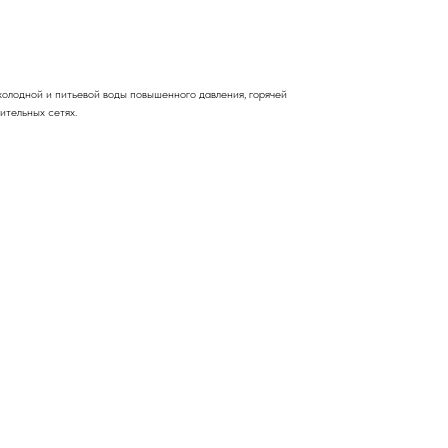
холодной и питьевой воды повышенного давления, горячей
ительных сетях.