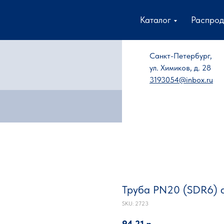
Каталог
Распро
Санкт-Петербург,
ул. Химиков, д. 28
3193054@inbox.ru
Труба PN20 (SDR6) d
SKU:
2723
94,21
р.