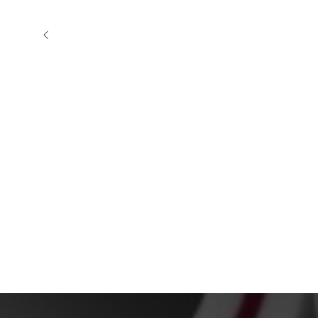
Труба PN20 (SDR6) d 20х3,4 мм
Труба PN20 (SDR
(FD)
мм (FD)
Труба PN20 (SDR6) d 20х3,4 мм (FD)
Труба PN20 (SDR6) d 63х1
57,25
р.
626,07
р.
/
1 m
/
1 
Подробнее
Заказать
Подробнее
За