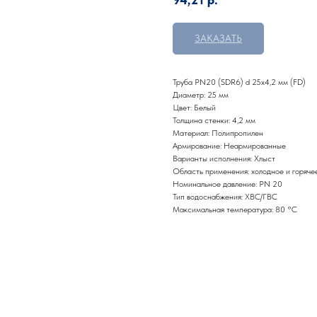
ЗАКАЗАТЬ
Труба PN20 (SDR6) d 25х4,2 мм (FD)
Диаметр: 25 мм
Цвет: Белый
Толщина стенки: 4,2 мм
Материал: Полипропилен
Армирование: Неармированные
Варианты исполнения: Хлыст
Область применения: холодное и горяче
Номинальное давление: PN 20
Тип водоснабжения: ХВС/ГВС
Максимальная температура: 80 °С