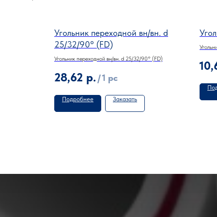
/вн. d
Угольник переходной вн/вн. d
Угол
25/32/90° (FD)
Угольн
0° (FD)
Угольник переходной вн/вн. d 25/32/90° (FD)
10,
28,62
р.
/
1 pc
По
Подробнее
Заказать