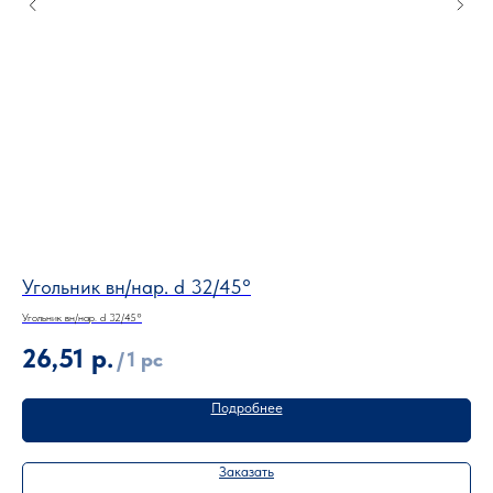
Угольник вн/нар. d 32/45°
Уг
Угольник вн/нар. d 32/45°
Угол
26,51
р.
1
/
1 pc
Подробнее
Заказать