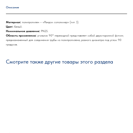
Описание
Материал:
полипропилен – «Рандом сополимер» (тип 3).
Цвет:
белый.
Номинальное давление:
PN25.
Область применения:
угольник 90° переходной представляет собой двухсторонний фитинг,
предназначенный для соединения трубы из полипропилена, разного диаметра под углом 90
градусов.
Смотрите также другие товары этого раздела